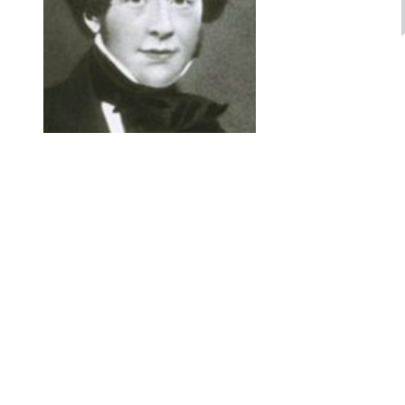
1844
Sefydlwyd YMCA gan Syr George Williams –
gweithiwr yn y fasnach ddillad yn Llundain. Yn
bryderus am les ei gyd-weithwyr, dechreuodd
grŵp gweddi ac astudio beiblaidd. Tyfodd hyn yn
fuan a denodd ddynion o bob rhan o Lundain.
1844