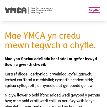
Bwydlen
Mae YMCA yn credu
mewn tegwch a chyfle.
Mae yna flociau adeiladu hanfodol ar gyfer bywyd
llawn a gwerth chweil:
Cartref diogel; derbyniad; arweiniad; cyfeillgarwch;
iechyd corfforol a meddyliol; cymorth academaidd;
sgiliau cyflogaeth; a mynediad at gyfleoedd go iawn.
Nid yw llawer o bobl ifanc erioed wedi gwybod y pethau
hyn; mae pobl eraill wedi colli un neu fwy wrth iddyn
nhw dyfu i fyny, ond rydyn ni i gyd eu hangen.