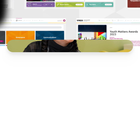
Gweledigaeth YMCA yng