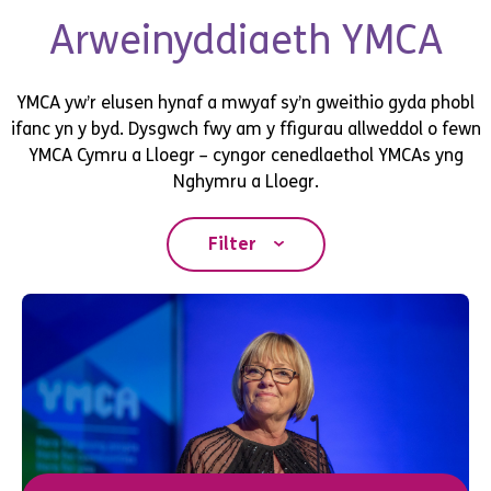
Arweinyddiaeth YMCA
YMCA yw’r elusen hynaf a mwyaf sy’n gweithio gyda phobl
ifanc yn y byd. Dysgwch fwy am y ffigurau allweddol o fewn
YMCA Cymru a Lloegr – cyngor cenedlaethol YMCAs yng
Nghymru a Lloegr.
Filter